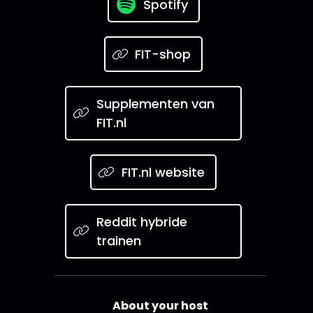
Spotify
FIT-shop
Supplementen van
FIT.nl
FIT.nl website
Reddit hybride
trainen
About your host