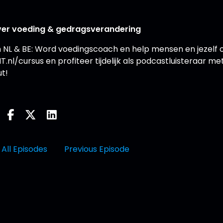
s over voeding & gedragsverandering
 NL & BE: Word voedingscoach en help mensen en jezelf
T.nl/cursus en profiteer tijdelijk als podcastluisteraar me
t!
All Episodes
Previous Episode