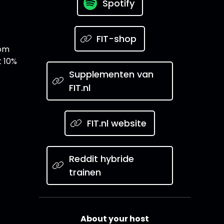
Spotify
FIT-shop
 om
t 10%
Supplementen van
FIT.nl
FIT.nl website
Reddit hybride
trainen
About your host