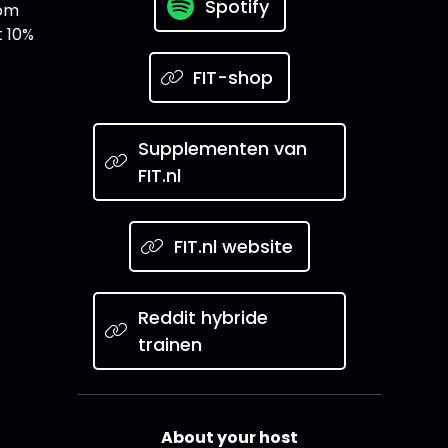
Spotify
 om
t 10%
FIT-shop
Supplementen van
FIT.nl
FIT.nl website
Reddit hybride
trainen
About your host