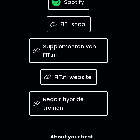
Spotify
FIT-shop
Supplementen van
FIT.nl
FIT.nl website
Reddit hybride
trainen
About your host