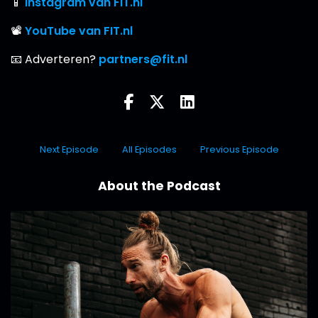
📱
Instagram van FIT.nl
📽
YouTube van FIT.nl
📧 Adverteren?
partners@fit.nl
Next Episode
All Episodes
Previous Episode
About the Podcast