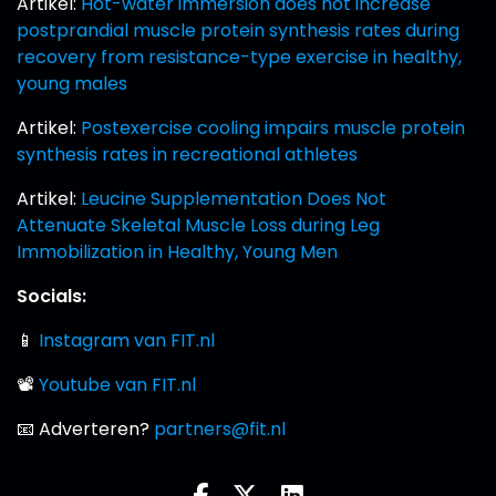
Artikel:
Hot-water immersion does not increase
postprandial muscle protein synthesis rates during
recovery from resistance-type exercise in healthy,
young males
Artikel:
Postexercise cooling impairs muscle protein
synthesis rates in recreational athletes
Artikel:
Leucine Supplementation Does Not
Attenuate Skeletal Muscle Loss during Leg
Immobilization in Healthy, Young Men
Socials:
📱
Instagram van FIT.nl
📽
Youtube van FIT.nl
📧 Adverteren?
partners@fit.nl